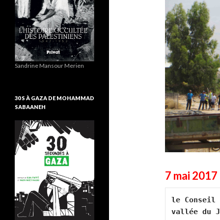
Sandrine Mansour Merien
30 S À GAZA DE MOHAMMAD
SABAANEH
7 mai 2017
le Conseil 
vallée du J