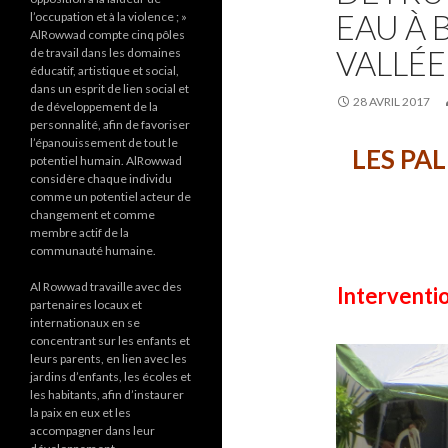
EAU À 
l’occupation et à la violence ; »
AlRowwad compte cinq pôles
VALLÉ
de travail dans les domaines
éducatif, artistique et social,
dans un esprit de lien social et
28 AVRIL 2017
de développement de la
personnalité, afin de favoriser
l’épanouissement de tout le
LES PA
potentiel humain. AlRowwad
considère chaque individu
comme un potentiel acteur de
changement et comme
membre actif de la
communauté humaine.
Al Rowwad travaille avec des
Interventio
partenaires locaux et
internationaux en se
concentrant sur les enfants et
leurs parents, en lien avec les
jardins d’enfants, les écoles et
les habitants, afin d’instaurer
la paix en eux et les
accompagner dans leur