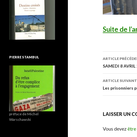
Suite de l’a
PIERRE STAMBUL
ARTICLE PRÉCÉD
Navigatio
SAMEDI 8 AVRIL
ARTICLE SUIVANT
Les prisonniers p
LAISSER UN 
préface de Michel
Warschawski
Vous devez
être