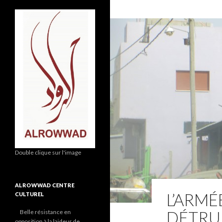
Double clique sur l'image
ALROWWAD CENTRE
L’ARMÉ
CULTUREL
DÉTRUI
Belle résistance en
«
opposition à la laideur de