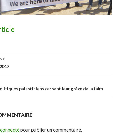
rticle
ENT
n de l’article
 2017
olitiques palestiniens cessent leur grève de la faim
COMMENTAIRE
 connecté
pour publier un commentaire.