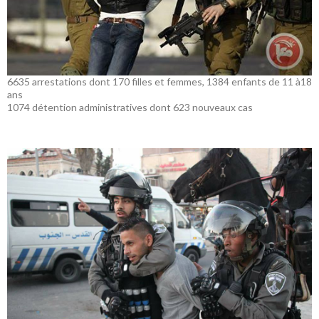
6635 arrestations dont 170 filles et femmes, 1384 enfants de 11 à18
ans
1074 détention administratives dont 623 nouveaux cas